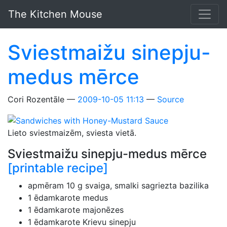
Skip to main content
The Kitchen Mouse
Sviestmaižu sinepju-
medus mērce
Cori Rozentāle
2009-10-05 11:13
Source
Lieto sviestmaizēm, sviesta vietā.
Sviestmaižu sinepju-medus mērce
[printable recipe]
apmēram 10 g svaiga, smalki sagriezta bazilika
1 ēdamkarote medus
1 ēdamkarote majonēzes
1 ēdamkarote Krievu sinepju